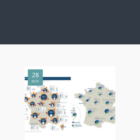
28
NOV