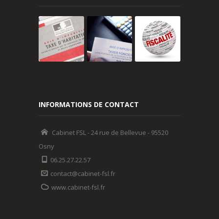
INFORMATIONS DE CONTACT
Cabinet FSL - 24 rue de Bellevue - 95520
Osny
06.25.27.22.57
contact@cabinet-fsl.fr
www.cabinet-fsl.fr