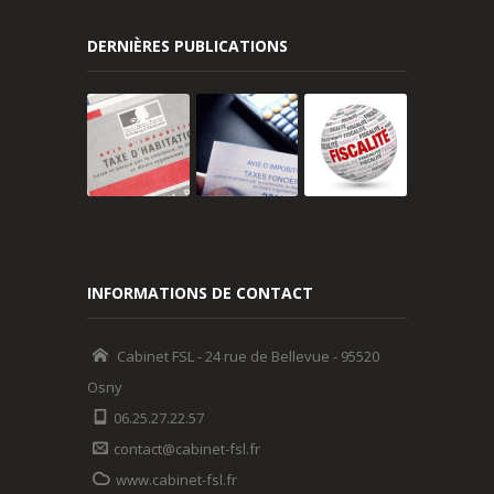
DERNIÈRES PUBLICATIONS
INFORMATIONS DE CONTACT
Cabinet FSL - 24 rue de Bellevue - 95520
Osny
06.25.27.22.57
contact@cabinet-fsl.fr
www.cabinet-fsl.fr