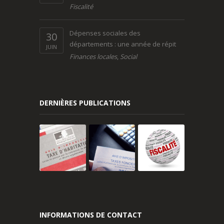
Fiscalité
Dépenses sociales des
30
départements : une année de répit
JUIN
Finances locales
,
Social
DERNIÈRES PUBLICATIONS
INFORMATIONS DE CONTACT