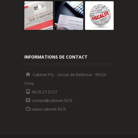
INFORMATIONS DE CONTACT
Cabinet FSL - 24 rue de Bellevue - 95520
Osny
06.25.27.22.57
contact@cabinet-fsl.fr
www.cabinet-fsl.fr