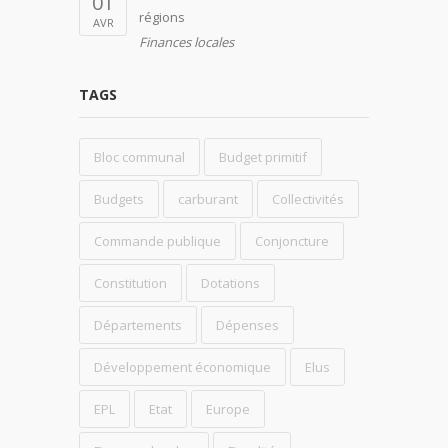
01
régions
AVR
Finances locales
TAGS
Bloc communal
Budget primitif
Budgets
carburant
Collectivités
Commande publique
Conjoncture
Constitution
Dotations
Départements
Dépenses
Développement économique
Elus
EPL
Etat
Europe