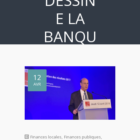
DESSIN
E LA
BANQU
E DES
TERRIT
12
OIRES
AVR
Finances locales
,
Finances publiques
,