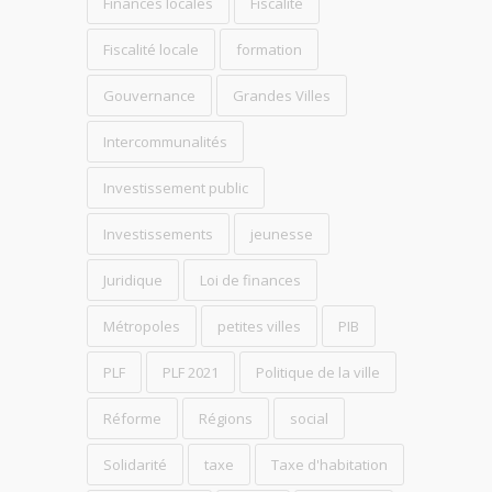
Finances locales
Fiscalité
Fiscalité locale
formation
Gouvernance
Grandes Villes
Intercommunalités
Investissement public
Investissements
jeunesse
Juridique
Loi de finances
Métropoles
petites villes
PIB
PLF
PLF 2021
Politique de la ville
Réforme
Régions
social
Solidarité
taxe
Taxe d'habitation