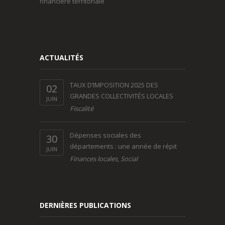
financière territoriale
ACTUALITÉS
TAUX D’IMPOSITION 2025 DES
02
GRANDES COLLECTIVITÉS LOCALES
JUIN
Fiscalité
Dépenses sociales des
30
départements : une année de répit
JUIN
Finances locales
,
Social
DERNIÈRES PUBLICATIONS