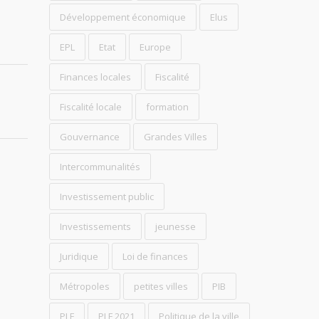
Développement économique
Elus
EPL
Etat
Europe
Finances locales
Fiscalité
Fiscalité locale
formation
Gouvernance
Grandes Villes
Intercommunalités
Investissement public
Investissements
jeunesse
Juridique
Loi de finances
Métropoles
petites villes
PIB
PLF
PLF 2021
Politique de la ville