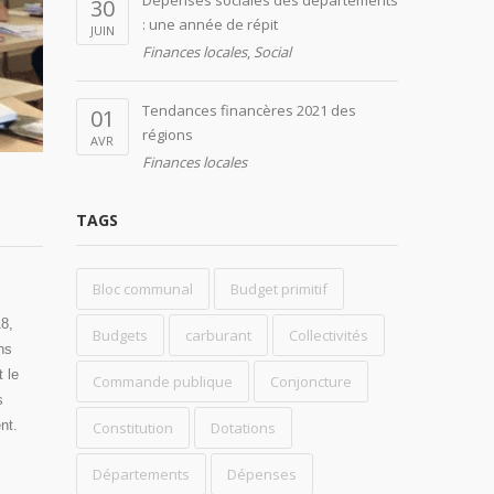
Dépenses sociales des départements
30
: une année de répit
JUIN
Finances locales
,
Social
Tendances financères 2021 des
01
régions
AVR
Finances locales
TAGS
Bloc communal
Budget primitif
18,
Budgets
carburant
Collectivités
ns
 le
Commande publique
Conjoncture
s
nt.
Constitution
Dotations
Départements
Dépenses