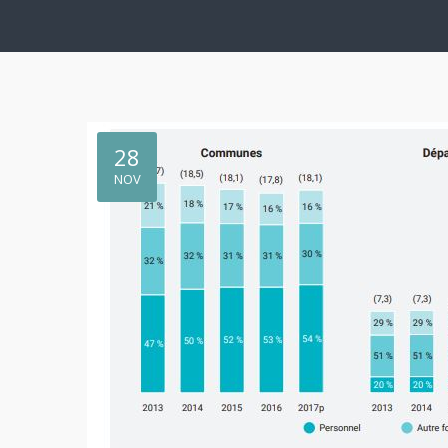
28
NOV