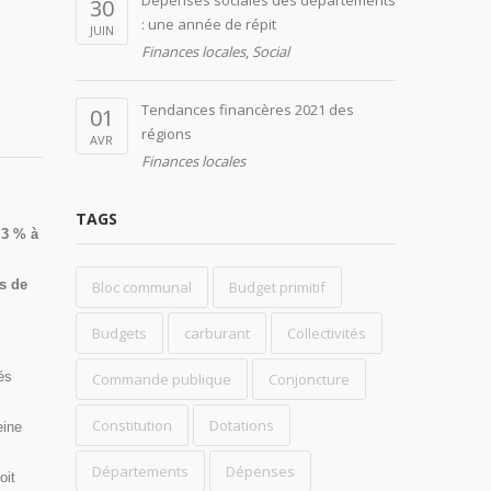
Dépenses sociales des départements
30
: une année de répit
JUIN
Finances locales
,
Social
Tendances financères 2021 des
01
régions
AVR
Finances locales
TAGS
,3 % à
ts de
Bloc communal
Budget primitif
Budgets
carburant
Collectivités
és
Commande publique
Conjoncture
Constitution
Dotations
eine
Départements
Dépenses
oit