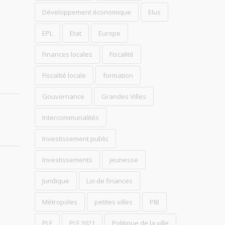
Développement économique
Elus
EPL
Etat
Europe
Finances locales
Fiscalité
Fiscalité locale
formation
Gouvernance
Grandes Villes
Intercommunalités
Investissement public
Investissements
jeunesse
Juridique
Loi de finances
Métropoles
petites villes
PIB
PLF
PLF 2021
Politique de la ville