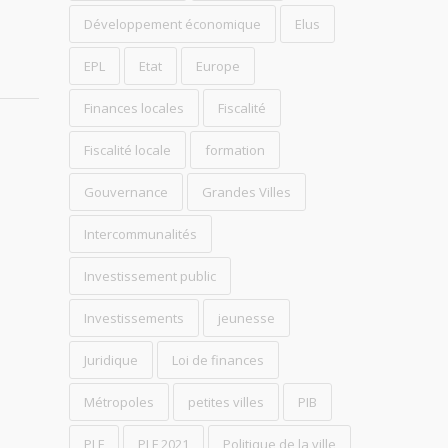
Développement économique
Elus
EPL
Etat
Europe
Finances locales
Fiscalité
Fiscalité locale
formation
Gouvernance
Grandes Villes
Intercommunalités
Investissement public
Investissements
jeunesse
Juridique
Loi de finances
Métropoles
petites villes
PIB
PLF
PLF 2021
Politique de la ville