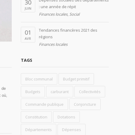
Dépenses sociales des départements
30
: une année de répit
JUIN
Finances locales
,
Social
Tendances financères 2021 des
01
régions
AVR
Finances locales
TAGS
Bloc communal
Budget primitif
s de
Budgets
carburant
Collectivités
 où,
Commande publique
Conjoncture
Constitution
Dotations
Départements
Dépenses